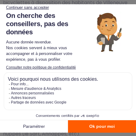
bicyclettes à disposition des habitants de Villeneuve
d’Ascq dans 19 stations réparties dans la ville.
L’INSEE comptabilise 25.960 logements à Villeneuve
d’Ascq. Ce parc immobilier se compose à 54%
d’appartements et 44,9% de maisons. (19,4 % de T1 et
T2, 42,7 % de T3 et T4 et 39,8 % de T5 et plus. Issue de
la fusion en 1970 des trois communes d’Ascq,
d’Annappes et de Flers-lez-Lille, Villeneuve-d’Ascq est
délimitée au nord la Marque et à l’est et par le canal
de Roubaix à Flers Breucq. La commune compte
actuellement 17 quartiers. La ville affiche une forte
disparité sociale d’un quartier à l’autre. Certains
comme Pont de Bois ou le quartier de l’Hôtel de Ville,
concentrent exclusivement des logements sociaux
tandis que d’autres sont en revanche sont très
huppés (le Sart, Annappes, etc).