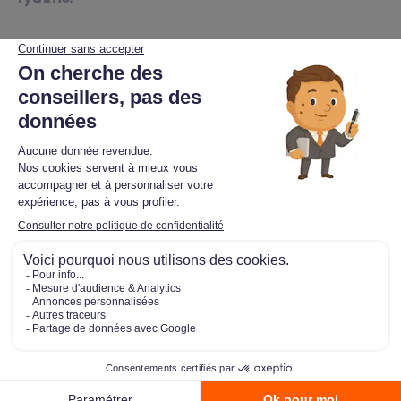
Une famille soudée pour
réussir ensemble
Le réseau Optimhome Immobilier
obtient une note de satisfaction de
4,2/5* de la part de nos conseillers.
🚀 Je me lance à mon tour
*Une note basée sur 176 avis recueillis sur Google,
Indeed, Glassdoor et Gowork