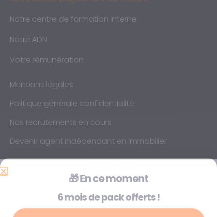
Notre centre de formation interne
Notre ADN
Votre rémunération
Mentions légales
Politique générale confidentialité
Nos recrutements en cours
Devenir agent indépendant en immobilier
🎁
En ce moment
6 mois de pack offerts !