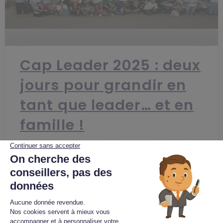
Cap Leader 2025 : deux
jours pour grandir en
tant que leader… et en
famille !