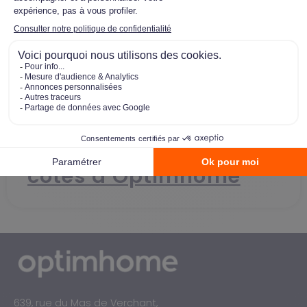
Bienvenue Welmo : une
nouvelle page s’écrit
dans l’immobilier aux
côtés d’Optimhome
639, rue du Mas de Verchant,