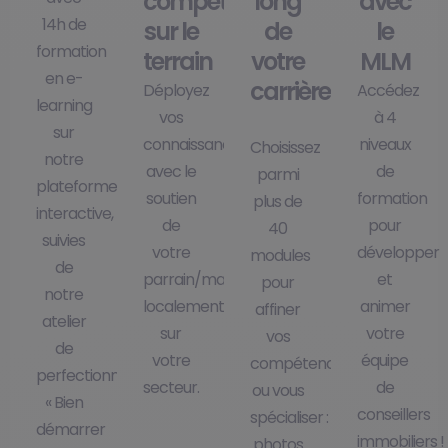
compétences
long
avec
14h de
sur le
de
le
formation
terrain
votre
MLM
en e-
carrière
Déployez
Accédez
learning
vos
à 4
sur
connaissances
niveaux
Choisissez
notre
avec le
de
parmi
plateforme
soutien
formation
plus de
interactive,
de
pour
40
suivies
votre
développer
modules
de
parrain/marraine
et
pour
notre
localement
animer
affiner
atelier
sur
votre
vos
de
votre
équipe
compétences
perfectionnement
secteur.
de
ou vous
« Bien
conseillers
spécialiser :
démarrer
immobiliers !
photos