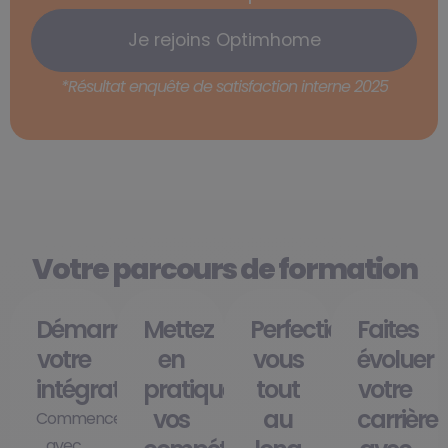
Je rejoins Optimhome
*Résultat enquête de satisfaction interne 2025
Votre parcours de formation
Démarrez
Mettez
Perfectionnez-
Faites
votre
en
vous
évoluer
intégration
pratique
tout
votre
vos
au
carrière
Commencez
avec