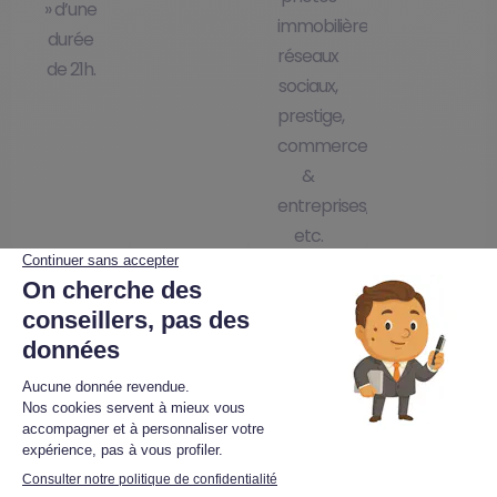
» d’une
immobilières,
durée
réseaux
de 21h.
sociaux,
prestige,
commerces
&
entreprises,
etc.
Je participe à une réunion d'info