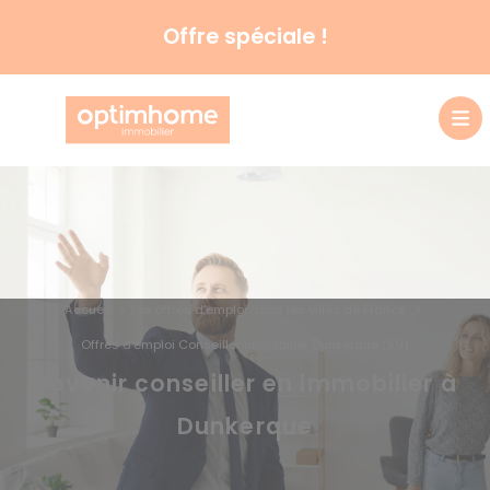
Offre spéciale !
Accueil
Les offres d’emploi dans les villes de France
Offres d’emploi Conseiller immobilier Dunkerque (59)
Devenir conseiller en immobilier à
Dunkerque