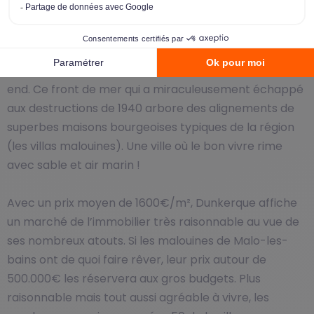
friches industrielles ont, ces dernières années, offert
une apparence plus dynamique aux quartiers
périphériques. Incontournable la station de Malo-les-
Bains rassemble tous les dunkerquois chaque week-
end. Ce front de mer qui a miraculeusement échappé
aux destructions de 1940 arbore des alignements de
superbes maisons bourgeoises typiques de la région
(les villas malouines). Une ville où le bon vivre rime
avec sable et air marin !
Avec un prix moyen de 1600€/m², Dunkerque affiche
un marché de l’immobilier très raisonnable au vue de
ses nombreux atouts. Si les malouines de Malo-les-
bains ont de quoi faire rêver, leur prix autour de
500.000€ les réservera aux gros budgets. Plus
raisonnable mais tout aussi agréable à vivre, les