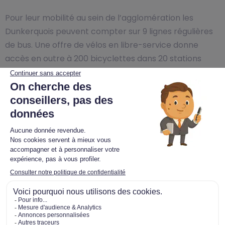
Pour leur mobilité au sein de l’agglomération les
Dunkerquois peuvent compter sur 9 lignes régulières
de bus. Une offre de vélos en libre-service donne
accès en outre à 200 bicyclettes dans 20 stations
réparties dans toute la ville.
Selon l’INSEE, Dunkerque compte 45.344 logements
dont 55,9% d’appartements et 43,2% de maisons
(18,7% de T1 et T2, 47,9% de T3 et T4 et 33,4% de T5 et
plus). La ville de Dunkerque s’est organisée autour du
port qui la fait vivre. La ville compte aujourd’hui six
grands quartiers y compris son centre historique. Le
long des canaux qui parcourent la ville, une
architecture flamande de toute beauté semble
vouloir défier celle non moins sublime de la Côte
d’Opale. Nouveaux éco-quartiers et réhabilitations de