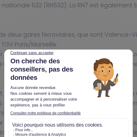
e nationale 532 (RN532). La RN7 est également 
e deux gares ferroviaires, que sont Valence-Vi
 TGV Paris/Marseille.
nter des bus du réseau Citéa, dont les trajets co
de Romans-sur-Isère. Le réseau possède 20 ligne
t divisée en une trentaine de quartiers. Il exist
és au sud, surtout habités par les classes moye
mi eux, près de 75% sont des appartements.
r avantage d’occuper une position de carrefou
 entre le nord et le sud de l’hexagone, et sur