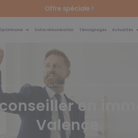
Offre spéciale !
 Optimhome
Votre rémunération
Témoignages
Actualités
 d’emploi dans les villes de France
Offres d’emploi Conseiller immo
conseiller en immo
Valence