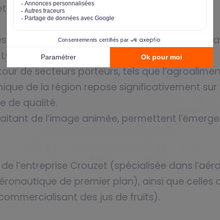
et de la Suisse.
 des entreprises faisant partie de secteurs innov
 Lyon et Genève.
 de secteurs porteurs, tels que l’agroalimenta
que de la région repose significativement sur
e de qualité.
 traitant de l’image animée, permettent l’émerg
 de l’entreprise Crouzet (spécialisée dans l’aér
aéronautique de premier plan), ainsi que celle
commercialisant des jus de fruits).