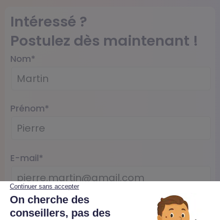
Intéressé ?
Postulez dès maintenant !
Nom
*
Prénom
*
E-mail
*
Téléphone
*