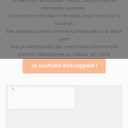
acteurs de l’immobilier. Points clés du marché
immobilier lyonnais :
Un marché immobilier très actif, pour l’achat et la
location
Des secteurs prisés comme la Presqu’île ou le Vieux
Lyon
Une proximité avec des communes charmantes
comme Villeurbanne ou Caluire-et-Cuire.
Je souhaite être rappelé !