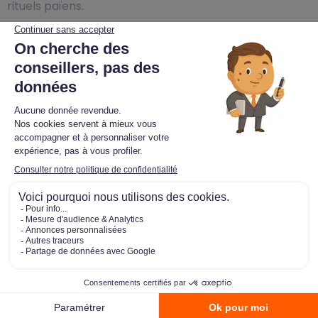
rituels païens.
Sa proximité avec d’importantes voies de
communication, dont l’autoroute A35, la reliant à la
capitale, à d’autres villes plus importantes comme
Strasbourg et Mulhouse, ou encore avec l’Allemagne
ou la Suisse, favorise son dynamisme économique.
Ainsi Colmar constitue un carrefour stratégique pour
l’économie de son agglomération et l’économie
européenne avec ses infrastructures urbaines et la
présence sur son territoire d’un aéroport d’affaires et
sa proximité avec l’euroairport.
Colmar détient un tissu économique important avec
de grandes entreprises célèbres dans la construction
de machines-outils, d’appareil d’impression et de
reprographie et bénéficie d’un patrimoine viticole