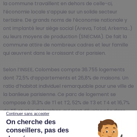
la commune travaillent en dehors de celle-ci,
l’économie locale s’appuie sur un solide secteur
tertiaire. De grands noms de l’économie nationale y
ont implanté leur siège social (Areva, Total, Arkema…)
ou leurs moyens de production (SNECMA). De fait la
commune attire de nombreux cadres et leur famille
qui œuvrent dans le croissant d’or parisien.
Selon l’INSEE, Colombes compte 36.755 logements
dont 72,5% d’appartements et 26,8% de maisons. Un
ratio d’habitat individuel remarquable pour une ville de
la banlieue parisienne. Ce parc de logement se
compose à 31,3% de T1 et T2, 52% de T3 et T4 et 16,7%
de T5 et plus. Colombes, qui s’est développée dans
une boucle de la Seine, compte aujourd’hui quatre
quartiers. Si on y trouve un habitat début 20ème siècle
autour de ses gares et de grands ensembles