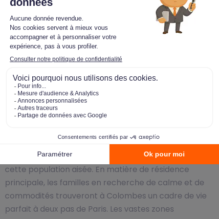
modernes en bord de Seine, c’est l’importance des
zones pavillonnaires qui caractérise cette ville de la
petite couronne parisienne. En outre, bien que dense,
la ville qui soigne ses espaces verts offre notamment
avec le superbe parc Lagravère (11 hectares dédiés à
la détente et au sport en bord de Seine). Des rues
sûres et propres complètent les atouts de Colombes
qui propose au final un cadre de vie très attractif.
Avec la présence de nombreux cadres des grandes
sociétés de l’Ouest parisien, Colombes est idéale pour
réaliser un investissement locatif à destination de
cette population aisée. En matière de résidence
principale, les familles en recherche de calme et de
commodités trouveront à Colombes un cadre de vie
parfait à deux pas de Paris. Les vastes zones