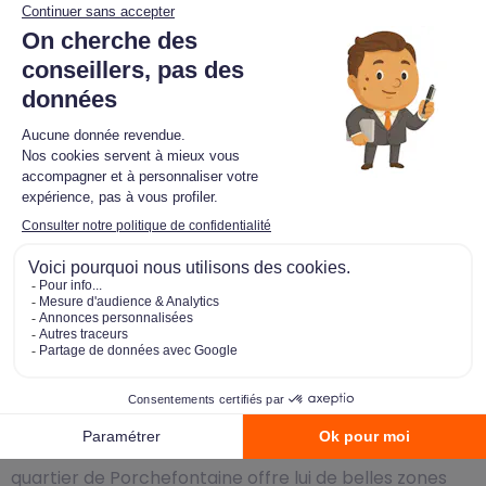
de pistes cyclables auxquels il faut ajouter les 20 km
de la piste cyclable qui ceinture la commune en
passant par son domaine forestier.
L’INSEE comptabilise 157.589 logements à Versailles.
Ce parc immobilier se compose à 74,8%
d’appartements et 24,2% de maisons. (22,7 % de T1 et
T2, 49,6 % de T3 et T4 et 26,7 % de T5 et plus. On
remarquera la forte proportion de logements de
grande dimension ! La ville a été créée par Louis XIV et
s’articule autour de la Place d’Armes située devant le
château. Versailles compte aujourd’hui 8 quartiers qui
se concentrent à l’est de dernier et de son immense
parc. A l’image du château, la ville se constitue de
belles avenues rectilignes bordées de platanes et
d’immeubles classiques du 18ème siècle. Au-sud est, le
quartier de Porchefontaine offre lui de belles zones