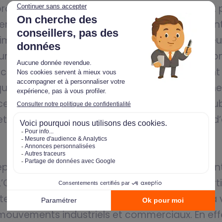
 projets de restauration et de réaménagement p
à en juger par la succession d’habitations datan
es immeubles haussmanniens de la fin du dix-neu
 un faubourg. Puis avec l’ère de l’industrialisat
éficié d’une éclosion immobilière sans précéden
que Clichy, à l’instar de beaucoup de communes 
cessaire d’habitations trop anciennes et insalub
et de commerces avec la création de locaux d’
ses célèbres sur le territoire national et à l’i
 L’OREAL et NEXANS représentent en grande partie 
ritoire national. Par ailleurs l’économie de la 
 mouvements industriels et commerciaux. En ef