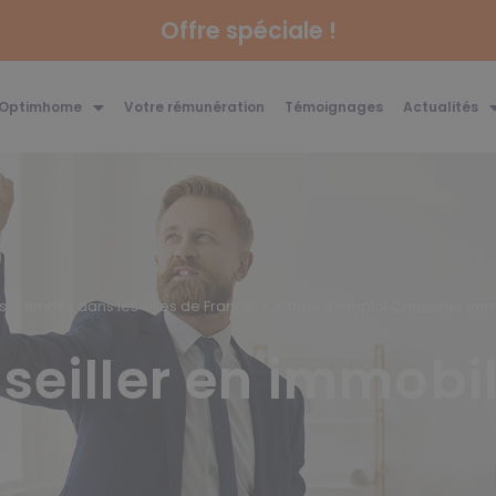
Offre spéciale !
 Optimhome
Votre rémunération
Témoignages
Actualités
es d’emploi dans les villes de France
Offres d’emploi Conseiller immo
seiller en immobil