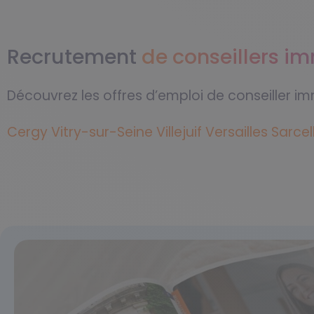
Recrutement
de conseillers i
Découvrez les offres d’emploi de conseiller im
Cergy
Vitry-sur-Seine
Villejuif
Versailles
Sarcel