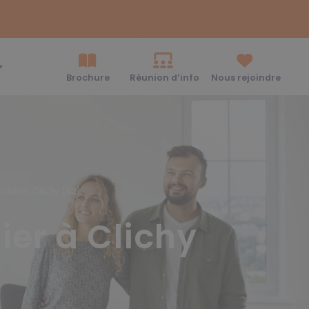
Brochure
Réunion d’info
Nous rejoindre
bilier Clichy (92)
ier à Clichy