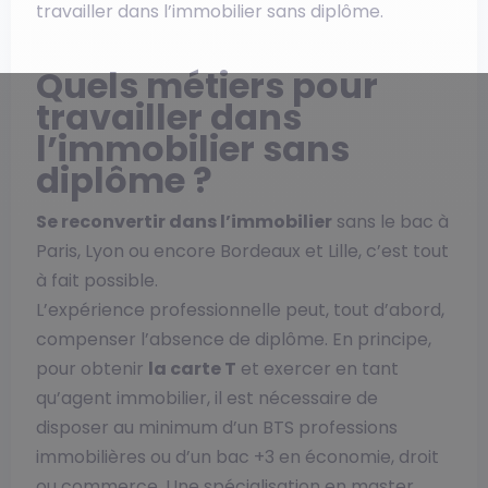
travailler dans l’immobilier sans diplôme.
Quels métiers pour
travailler dans
l’immobilier sans
diplôme ?
Se reconvertir dans l’immobilier
sans le bac à
Paris, Lyon ou encore Bordeaux et Lille, c’est tout
à fait possible.
L’expérience professionnelle peut, tout d’abord,
compenser l’absence de diplôme. En principe,
pour obtenir
la carte T
et exercer en tant
qu’agent immobilier, il est nécessaire de
disposer au minimum d’un BTS professions
immobilières ou d’un bac +3 en économie, droit
ou commerce. Une spécialisation en master