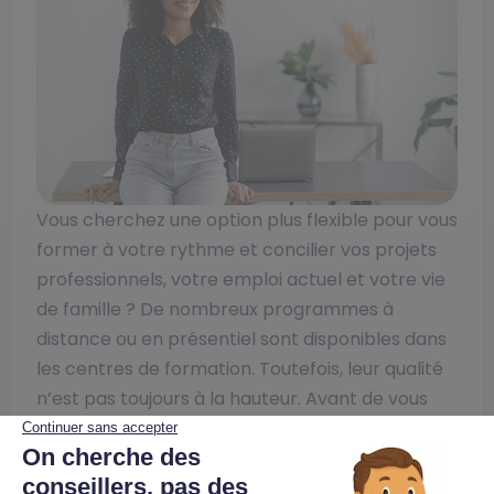
Vous cherchez une option plus flexible pour vous
former à votre rythme et concilier vos projets
professionnels, votre emploi actuel et votre vie
de famille ? De nombreux programmes à
distance ou en présentiel sont disponibles dans
les centres de formation. Toutefois, leur qualité
n’est pas toujours à la hauteur. Avant de vous
engager, il est donc indispensable de réaliser
quelques vérifications et de vous renseigner
auprès des anciens élèves.