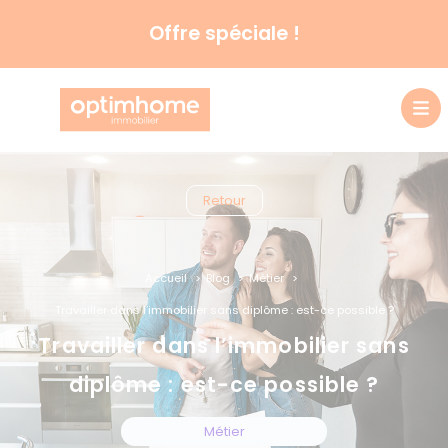
Offre spéciale !
Retour
Accueil
Blog
Métier
Travailler dans l’immobilier sans diplôme : est-ce possible ?
Travailler dans l’immobilier sans
diplôme : est-ce possible ?
Métier