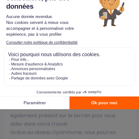
Enfin, si vous cherchez une solution complète et
personnalisée pour monter en compétences
rapidement et travailler dans l’immobilier sans
diplôme, pourquoi ne pas rejoindre le réseau
Optimhome ? Notre formation d’intégration
vous permet de maîtriser sur le bout des doigts
tous les aspects du
métier de conseiller
immobilier indépendant
. Par la suite, nous
vous proposons de nombreux modules
de
formations continues
afin de vous
spécialiser ou de répondre à un besoin
spécifique à votre secteur. Nos conseillers
immobiliers les plus expérimentés répondent
également présent sur le terrain pour vous
aider dans votre travail.
Grâce au réseau Optimhome, vous pourrez