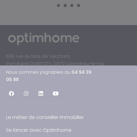
639, rue du Mas de Verchant,
Immeuble DIVER’CITY, 34170 Castelnau-le-Lez
Nous sommes joignables au
04 94 39
05 88
Le métier de conseiller immobilier
Se lancer avec Optimhome