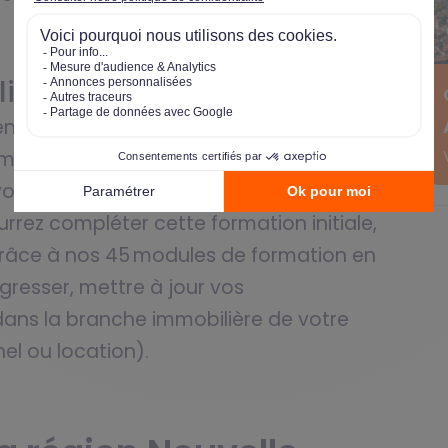
ilier Optimhome
té, vous rejoignez dès votre arrivée la
me vous offre 300 heures de formation
tre métier et à la découverte de nos
urrez compléter cette formation initiale,
grâce à nos 45 modules de formation en
resser, mettre à jour vos
dans la branche immobilière de votre
nel ou location).