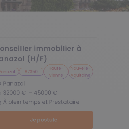
onseiller immobilier à
anazol (H/F)
Haute-
Nouvelle-
Panazol
87350
Vienne
Aquitaine
Panazol
32000 € – 45000 €
À plein temps et Prestataire
Je postule