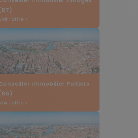
Conseiller immobilier Limoges
(87)
Voir l’offre >
Conseiller immobilier Poitiers
(86)
Voir l’offre >