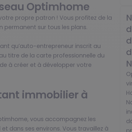
 réseau Optimhome
N
tre propre patron ! Vous profitez de la
 permanent sur tous les plans.
d
d
nt qu’auto-entrepreneur inscrit au
d
u titre de la carte professionnelle du
N
ide à créer et à développer votre
O
v
tant immobilier à
H
N
in
 Optimhome, vous accompagnez les
da
et dans ses environs. Vous travaillez à
p