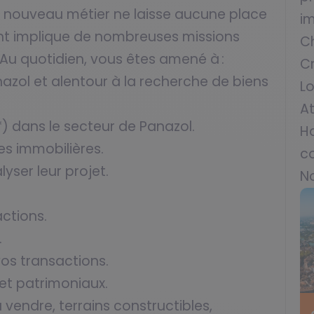
re nouveau métier ne laisse aucune place
i
t implique de nombreuses missions
C
Au quotidien, vous êtes amené à :
C
azol et alentour à la recherche de biens
L
At
*) dans le secteur de Panazol.
H
es immobilières.
co
lyser leur projet.
N
ctions.
.
vos transactions.
 et patrimoniaux.
vendre, terrains constructibles,