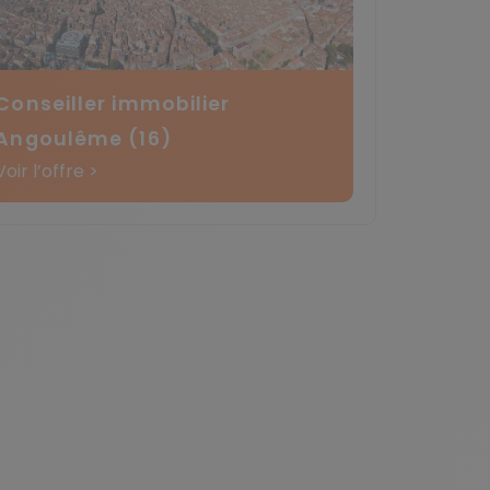
Conseiller immobilier
Angoulême (16)
Voir l’offre >