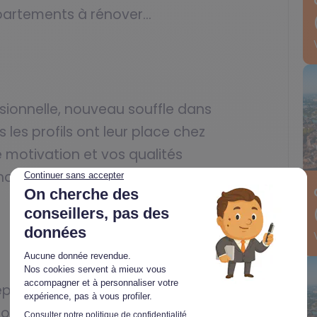
artements à rénover…
ssionnelle, nouveau souffle dans
s les profils ont leur place chez
 motivation et vos qualités
home doit posséder :
léphone mobile, un ordinateur, une
n Internet suffisent pour vous lancer