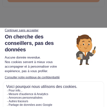
Intéressé ?
Postulez dès maintenant !
Nom
*
Prénom
*