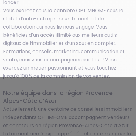
lancer.
Vous exercez sous la bannière OPTIMHOME sous le
statut d’auto-entrepreneur. Le contrat de
collaboration qui nous lie nous engage. Vous
bénéficiez d’un accès illimité aux meilleurs outils
digitaux de l’immobilier et d’un soutien complet.
Formations, conseils, marketing, communication et
vente, nous vous accompagnons sur tout ! Vous
exercez un métier passionnant et vous touchez
jusqu’à 100 % de la commission de vos ventes.
Notre équipe dans la région Provence-
Alpes-Côte d’Azur
Actuellement, une centaine de conseillers immobiliers
Indépendants OPTIMHOME accompagnent vendeurs
et acheteurs en région Provence-Alpes-Côte d’Azur.
Ils forment une équipe appréciée et reconnue pour la