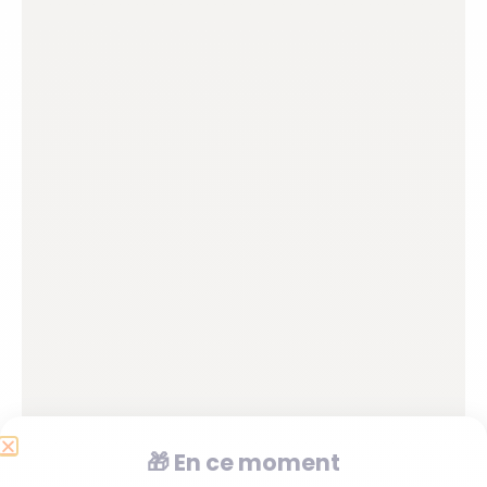
🎁
En ce moment