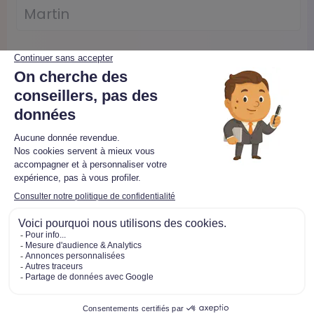
Prénom
*
E-mail
*
Téléphone
*
Ville et code postal
*