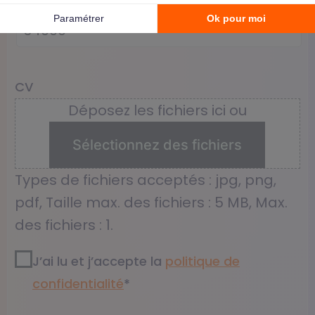
CV
Déposez les fichiers ici ou
Sélectionnez des fichiers
Types de fichiers acceptés : jpg, png,
pdf, Taille max. des fichiers : 5 MB, Max.
des fichiers : 1.
RGPD2
*
J’ai lu et j’accepte la
politique de
confidentialité​
*