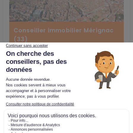
Conseiller immobilier Mérignac
(33)
Voir l’offre >
Intéressé ?
Postulez dès maintenant !