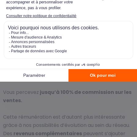
Quelle rémunération pour un
agent
commercial immobilier chez
Optimhome
?
Intégrer Optimhome
donne la possibilité de bénéficier
d’une rémunération particulièrement attractive. Dans
notre
réseau
, la
commission de l’agent
indépendant en immobilier
est motivante !
Vous percevez
jusqu’à 100% de commission sur les
ventes.
Cette rémunération est d’autant plus intéressante
grâce à nos possibilités d’évolution au sein du réseau.
Des
revenus complémentaires
peuvent s’ajouter