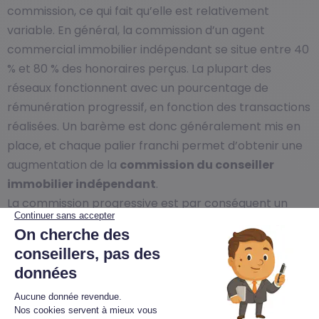
commission, ce qui fait qu’elle est relativement
variable. En général, la commission d’un agent
commercial immobilier indépendant se situe entre 40
% et 80 % des honoraires perçus. La plupart des
réseaux fonctionnent avec un pourcentage de
rémunération progressif, en fonction des transactions
réalisées. Un barème est donc généralement mis en
place, et chaque palier franchi permet d’obtenir une
augmentation de la
commission du conseiller
immobilier indépendant
.
La commission progressive est par conséquent un
facteur de motivation pour les agents commerciaux
immobiliers indépendants, car leur rémunération est
fonction de leur travail. Ils ont alors tout intérêt à
vendre le plus de biens possible pour augmenter leur
chiffre d’affaires.