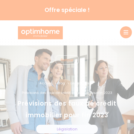
En ce moment, profitez de
6 mois de pack offerts !
Retour
Accueil
Blog
Législation
Prévisions des taux de crédit immobilier pour fin 2023
Prévisions des taux de crédit
immobilier pour fin 2023
Législation