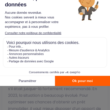
des taux d’emprunt immobilier dans les mois à
venir, avant une baisse tant espérée.
Comment obtenir les
meilleurs taux
d’emprunt en 2023 ?
Apport personnel
La récente hausse des taux de crédit immobilier
a incité les banques à demander davantage
d’apports personnels aux emprunteurs. Il n’y a
pas obligation légale d’avoir un apport, même
s’il était jusque-là fortement recommandé. En
2023, la situation a beaucoup évolué. Pour
optimiser ses chances d’obtenir un prêt
immobilier, il vaut mieux disposer d’un apport de