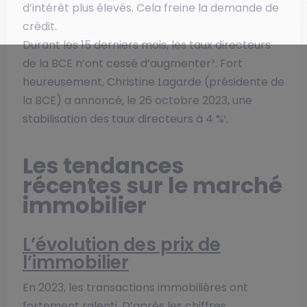
d’intérêt plus élevés. Cela freine la demande de
crédit.
Durant les 15 derniers mois, les taux directeurs
de la BCE n’ont cessé d’augmenter³. Fort
heureusement, Christine Lagarde (présidente de
la BCE) a annoncé, le 26 octobre 2023, une
stabilisation des taux directeurs à 4 %¹.
Les tendances
récentes sur le marché
immobilier
L’évolution des prix de
l’immobilier
En 2023, les transactions immobilières ont
fortement ralenti. D’après les chiffres