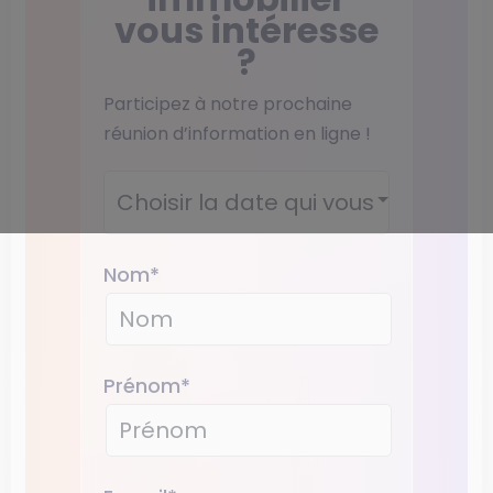
vous intéresse
?
Participez à notre prochaine
réunion d’information en ligne !
Wébinaire
*
Nom
*
Prénom
*