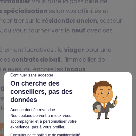
mmobilier
vous offre la possibilité de
 spécialisation
selon vos affinités et
centrer sur le
résidentiel ancien
, secteur
, ou vous tourner vers le
neuf
avec ses
èrement lucratives : le
viager
pour une
 des
contrats de bail
, l’immobilier de
s
élevés, ou encore les
locaux
tion
vous permet d’acquérir les
ntes spécialisations, vous donnant ainsi
cteur, ou encore de vous
former au métier
repreneur immobilier chez