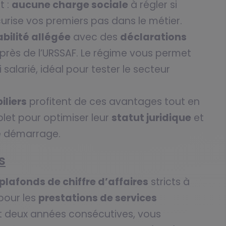
t :
aucune charge sociale
à régler si
curise vos premiers pas dans le métier.
bilité allégée
avec des
déclarations
uprès de l’URSSAF. Le régime vous permet
salarié, idéal pour tester le secteur
iliers
profitent de ces avantages tout en
et pour optimiser leur
statut juridique
et
le démarrage.
s
plafonds de chiffre d’affaires
stricts à
our les
prestations de services
nt deux années consécutives, vous