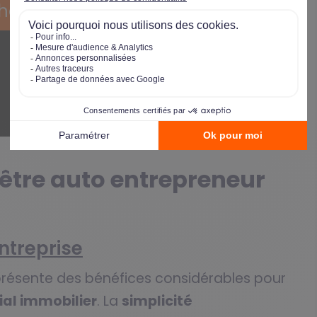
home ?
 être auto entrepreneur
ntreprise
résente des bénéfices considérables pour
al immobilier
. La
simplicité