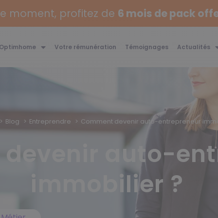
Offre spéciale !
 Optimhome
Votre rémunération
Témoignages
Actualités
Blog
Entreprendre
Comment devenir auto-entrepreneur immob
devenir auto-ent
immobilier ?
,
Métier