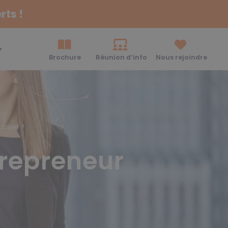
Brochure
Réunion d’info
Nous rejoindre
ilier ?
repreneur