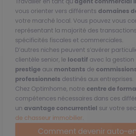
Travailler en tant qu’
agent commercial i
vous orienter vers différents
domaines de
votre marché local. Vous pouvez vous con
représentant la majorité des transactions
spécificités fiscales et commerciales.
D’autres niches peuvent s’avérer particuli
clientèle senior, le
locatif
avec la gestion
prestige
aux
montants
de
commission
professionnels
destinés aux entreprises.
Chez Optimhome, notre
centre de forma
compétences nécessaires dans ces différe
un
avantage concurrentiel
sur votre se
de chasseur immobilier
.
Comment devenir auto-ent