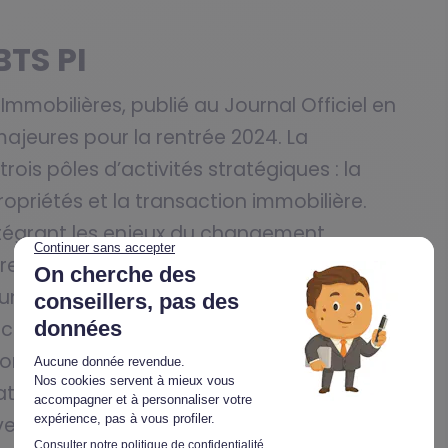
BTS PI
Immobilières, publié au Journal Officiel en
jeures pour la rentrée 2024. La
rois pôles d’activités stratégiques : la
ropriétés et la transaction immobilière.
ntégrant les enjeux du changement
rentiel met l’accent sur la maîtrise des
une expertise digitale, compétences
actuelles du marché.
forcé en langue vivante étrangère, avec
ations professionnelles concrètes. La
uves professionnelles évaluant les