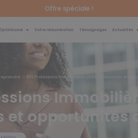
Offre spéciale !
 Optimhome
Votre rémunération
Témoignages
Actualités
treprendre
BTS Professions Immobilières 2025 : débouchés et oppo
essions Immobilièr
et opportunités d
,
Métier