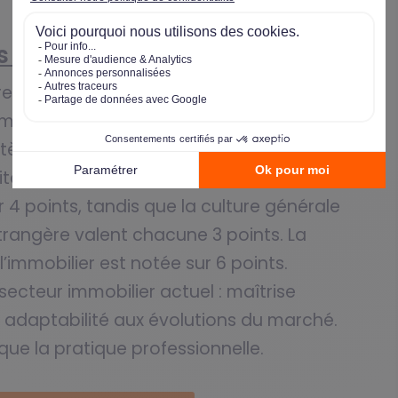
es matières
res repose sur une répartition stratégique
obilier représente le coefficient le plus
tère central dans la formation.
itat social pèsent 5 points.
 4 points, tandis que la culture générale
rangère valent chacune 3 points. La
’immobilier est notée sur 6 points.
secteur immobilier actuel : maîtrise
 adaptabilité aux évolutions du marché.
que la pratique professionnelle.