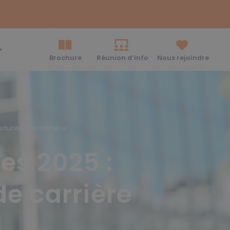
Brochure
Réunion d’info
Nous rejoindre
rtunités de carrière
es 2025 :
e carrière