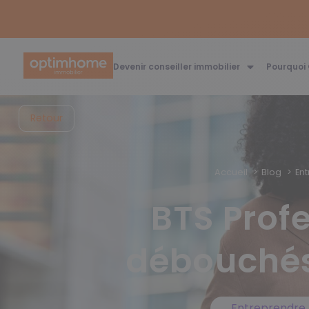
Devenir conseiller immobilier
Pourquoi
Retour
Accueil
Blog
En
BTS Prof
débouchés 
Entreprendre