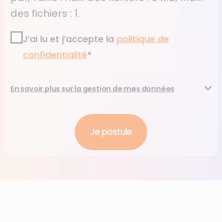
des fichiers : 1.
RGPD2
*
J’ai lu et j’accepte la
politique de
confidentialité​
*
En savoir plus sur la gestion de mes données