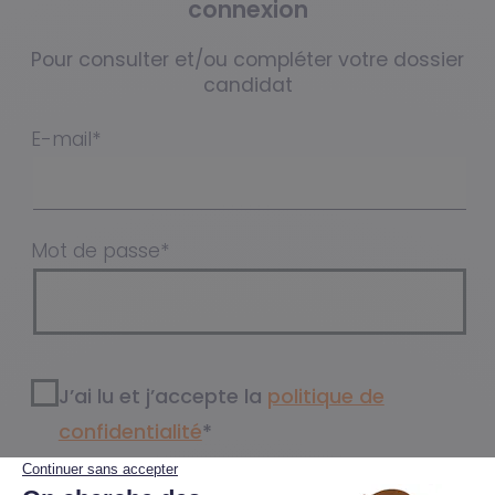
connexion
Pour consulter et/ou compléter votre dossier
candidat
E-mail
*
Mot de passe
*
RGPD
J’ai lu et j’accepte la
*
politique de
confidentialité​
*