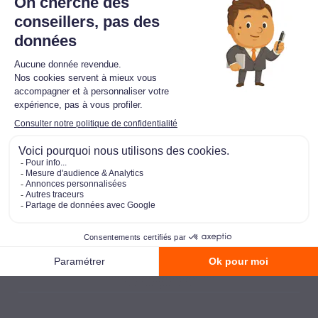
En savoir plus sur la gestion de mes données
639, rue du Mas de Verchant,
Immeuble DIVER’CITY, 34170 Castelnau-le-Lez
Nous sommes joignables au
04 94 39
05 88