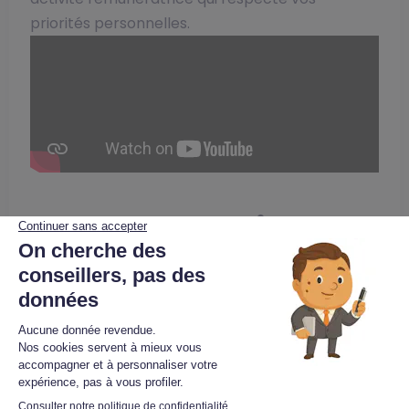
priorités personnelles.
Quel est le salaire
d’une conseillère
immobilier ?
La rémunération d’une
conseillère en
immobilier indépendante
varie
considérablement selon votre statut et votre