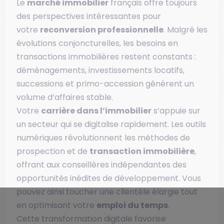
Le
marché immobilier
français offre toujours
des perspectives intéressantes pour
votre
reconversion professionnelle
. Malgré les
évolutions conjoncturelles, les besoins en
transactions immobilières restent constants :
déménagements, investissements locatifs,
successions et primo-accession génèrent un
volume d’affaires stable.
Votre
carrière dans l’immobilier
s’appuie sur
un secteur qui se digitalise rapidement. Les outils
numériques révolutionnent les méthodes de
prospection et de
transaction immobilière
,
offrant aux conseillères indépendantes des
opportunités inédites de développement. Vous
pouvez ainsi toucher une clientèle élargie tout
en optimisant votre
emploi du temps
.
Cette transformation digitale favorise