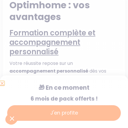
Optimhome : vos
avantages
Formation complète et
accompagnement
personnalisé
Votre réussite repose sur un
accompagnement personnalisé
dès vos
premiers pas dans l’immobilier. Notre centre de
formation certifié Qualiopi vous propose un
🎁
En ce moment
parcours d’intégration progressif de 90 jours,
6 mois de pack offerts !
complété par plus de 300 heures de
formation
continue
disponibles tout au long de votre
J'en profite
carrière.
Vous bénéficiez d’un
suivi de proximité
avec