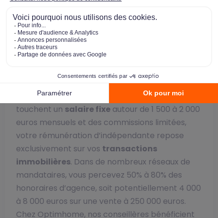
performance. En moyenne, les
mandataires
immobiliers
confirmés chez Optimhome
perçoivent entre 30 000 et 80 000 euros
annuels, voire beaucoup plus pour les
conseillères qui performent, avec des
possibilités d’évolution bien supérieures pour les
profils expérimentés.
Contrairement aux négociatrices salariées qui
touchent un
salaire fixe
autour de 1 500 à 2 000
euros mensuels et des commissions limitées,
votre rémunération d’indépendante repose
exclusivement sur vos
transactions
immobilières
. Dans de nombreux réseaux de
mandataires, vous percevez 50% à 80% des
honoraires d’agence, soit potentiellement 4 000
à 8 000 euros sur une vente à 250 000 euros.
Chez Optimhome, nos conseillères bénéficient