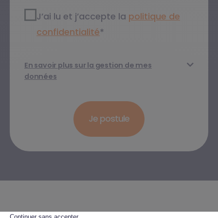
RGPD2
*
J’ai lu et j’accepte la
politique de
confidentialité​
*
En savoir plus sur la gestion de mes
données