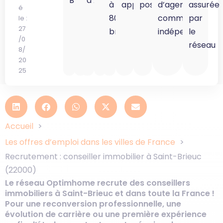
Brieuc
d’Armor
à
appréciée
possible
d’agent
assurée
é
80K
commercial
par
le :
27
brut
indépendant
le
/0
réseau
8/
20
25
Accueil
Les offres d’emploi dans les villes de France
Recrutement : conseiller immobilier à Saint-Brieuc
(22000)
Le réseau Optimhome recrute des conseillers
immobiliers à Saint-Brieuc et dans toute la France !
Pour une reconversion professionnelle, une
évolution de carrière ou une première expérience