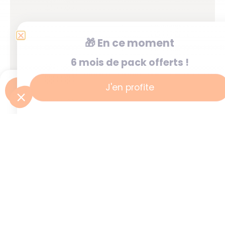
🎁
En ce moment
6 mois de pack offerts !
J'en profite
Je postule