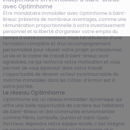
avec Optimhome
Être mandataire immobilier avec Optimhome à Saint-
Brieuc présente de nombreux avantages, comme une
rémunération proportionnelle à votre investissement
personnel et la liberté d’organiser votre emploi du
temps à votre convenance. Vous bénéficierez d’une
formation complète et d’un accompagnement
personnalisé pour réussir votre projet professionnel.
La vie et le cadre de travail à Saint-Brieuc sont
agréables, ce qui renforce votre motivation et vous
permet de vous épanouir dans votre travail.
L’opportunité de devenir acteur incontournable du
marché immobilier dans les Côtes-d’Armor est à
votre portée.
Le réseau Optimhome
Optimhome est un réseau immobilier dynamique qui
offre une belle opportunité de carrière aux habitants
de Saint-Brieuc et des communes environnantes
comme Plérin, Lamballe, Quintin et Saint-Quay-
Portrieux. Rejoindre notre équipe locale, c’est intégrer
un environnement stimulant où l’autonomie et le