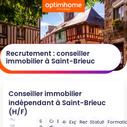
Recrutement : conseiller
immobilier à Saint-Brieuc
Conseiller immobilier
indépendant à Saint-Brieuc
(H/F)
Pu
Saint-
22000
Côtes-
Bretagne
40K
Expérience
Reconversion
Statut
Formati
bli