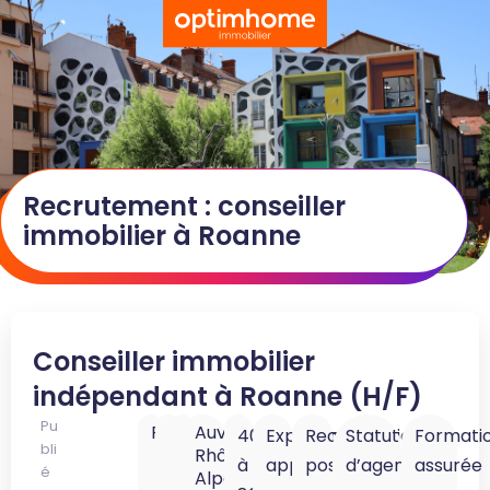
Recrutement : conseiller
immobilier à Roanne
Conseiller immobilier
indépendant à Roanne (H/F)
Pu
Roanne
42300
Loire
Auvergne-
40K
Expérience
Reconversion
Statut
Formati
bli
Rhône-
à
appréciée
possible
d’agent
assurée
é
Alpes