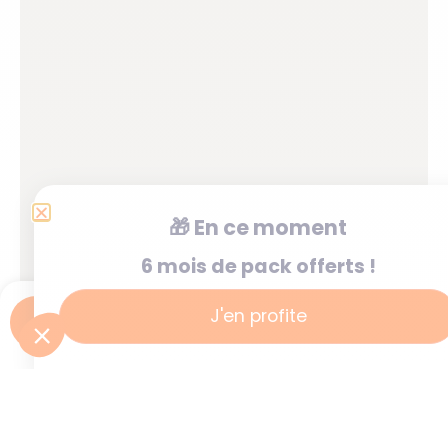
🎁
En ce moment
6 mois de pack offerts !
J'en profite
Je postule