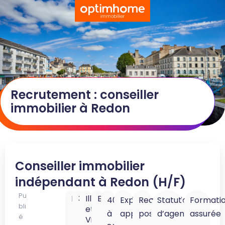
Recrutement : conseiller
immobilier à Redon
Conseiller immobilier
indépendant à Redon (H/F)
Pu
Redon
35600
Ille-
Bretagne
40K
Expérience
Reconversion
Statut
Formati
bli
et-
à
appréciée
possible
d’agent
assurée
é
Vilaine