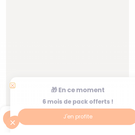
🎁
En ce moment
6 mois de pack offerts !
J'en profite
Je postule