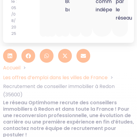
80K
commercial
par
le :
05
brut
indépendant
le
/0
réseau
8/
20
25
Accueil
Les offres d’emploi dans les villes de France
Recrutement de conseiller immobilier à Redon
(35600)
Le réseau Optimhome recrute des conseillers
immobiliers à Redon et dans toute la France ! Pour
une reconversion professionnelle, une évolution de
carrière ou une première expérience en fin d’études,
contactez notre équipe de recrutement pour
postuler !