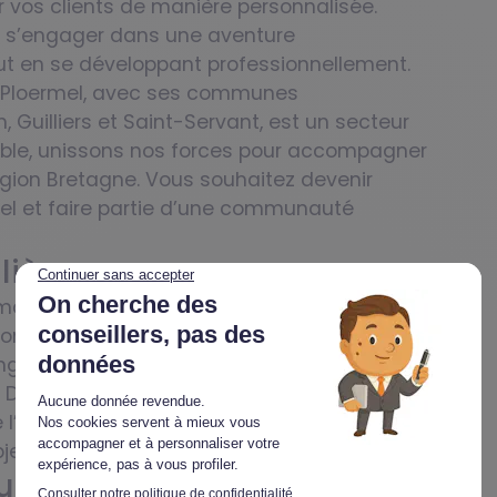
r vos clients de manière personnalisée.
st s’engager dans une aventure
t en se développant professionnellement.
 et Ploermel, avec ses communes
 Guilliers et Saint-Servant, est un secteur
emble, unissons nos forces pour accompagner
région Bretagne. Vous souhaitez devenir
l et faire partie d’une communauté
lière
ation immobilière complète, garantissant
 compétent dans son métier. Grâce aux
ing, vous pourrez apprendre à votre rythme,
. De plus, l’accompagnement d’un
 l’équipe locale vous aidera à développer
ctifs. Votre succès est notre priorité.
rutement à Ploërmel