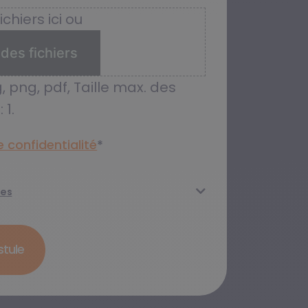
chiers ici ou
des fichiers
, png, pdf, Taille max. des
 1.
 confidentialité​
*
ées