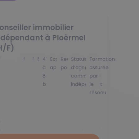
onseiller immobilier
ndépendant à Ploërmel
H/F)
u
Ploërmel
56800
Morbihan
Bretagne
40K
Expérience
Reconversion
Statut
Formation
i
à
appréciée
possible
d’agent
assurée
80K
commercial
par
brut
indépendant
le
réseau
0
/
0
5