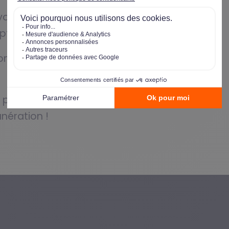
ous pour vous présenter le métier de
 Optimhome.
home ! Commencez votre parcours de
 performant sur le terrain : développez
nération !