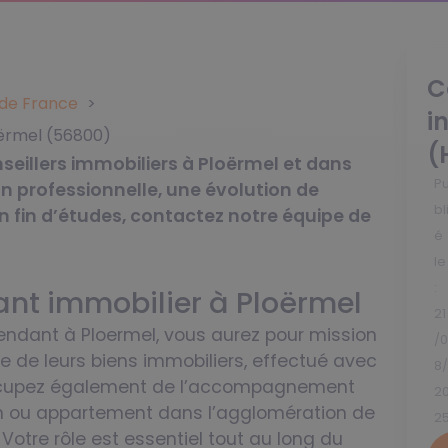
C
s de France
i
oërmel (56800)
(
eillers immobiliers à Ploërmel et dans
P
on professionnelle, une évolution de
bl
n fin d’études, contactez notre équipe de
é
le
:
ant immobilier à Ploërmel
21
pendant à Ploermel, vous aurez pour mission
/
te de leurs biens immobiliers, effectué avec
8
ccupez également de l’accompagnement
2
n ou appartement dans l’agglomération de
2
Votre rôle est essentiel tout au long du