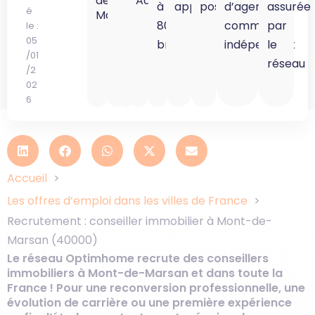
de-
Aquitaine
à
appréciée
possible
d’agent
assurée
é
Marsan
80K
commercial
par
le :
05
brut
indépendant
le
/01
réseau
/2
02
6
Accueil
Les offres d’emploi dans les villes de France
Recrutement : conseiller immobilier à Mont-de-
Marsan (40000)
Le réseau Optimhome recrute des conseillers
immobiliers à Mont-de-Marsan et dans toute la
France ! Pour une reconversion professionnelle, une
évolution de carrière ou une première expérience