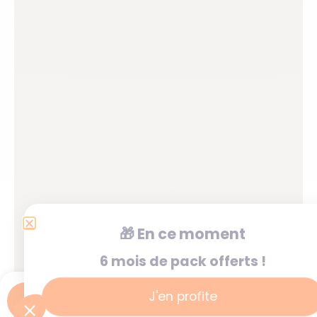
🎁
En ce moment
6 mois de pack offerts !
J'en profite
Je postule