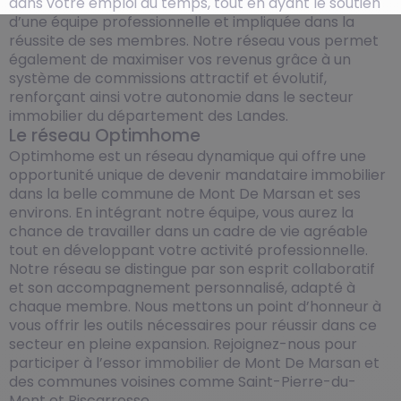
dans votre emploi du temps, tout en ayant le soutien
d’une équipe professionnelle et impliquée dans la
réussite de ses membres. Notre réseau vous permet
également de maximiser vos revenus grâce à un
système de commissions attractif et évolutif,
renforçant ainsi votre autonomie dans le secteur
immobilier du département des Landes.
Le réseau Optimhome
Optimhome est un réseau dynamique qui offre une
opportunité unique de devenir mandataire immobilier
dans la belle commune de Mont De Marsan et ses
environs. En intégrant notre équipe, vous aurez la
chance de travailler dans un cadre de vie agréable
tout en développant votre activité professionnelle.
Notre réseau se distingue par son esprit collaboratif
et son accompagnement personnalisé, adapté à
chaque membre. Nous mettons un point d’honneur à
vous offrir les outils nécessaires pour réussir dans ce
secteur en pleine expansion. Rejoignez-nous pour
participer à l’essor immobilier de Mont De Marsan et
des communes voisines comme Saint-Pierre-du-
Mont et Biscarrosse.