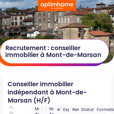
Recrutement : conseiller
immobilier à Mont-de-Marsan
Conseiller immobilier
indépendant à Mont-de-
Marsan (H/F)
Pu
Mont-
40000
Landes
Nouvelle-
40K
Expérience
Reconversion
Statut
Formati
bli