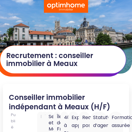
Recrutement : conseiller
immobilier à Meaux
Conseiller immobilier
indépendant à Meaux (H/F)
Pu
Meaux
77100
Seine-
Île-
40K
Expérience
Reconversion
Statut
Formati
bli
et-
de-
à
appréciée
possible
d’agent
assurée
é
Marne
France