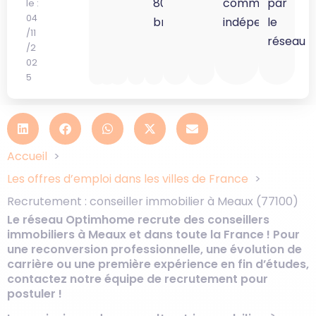
80K
commercial
par
le :
04
brut
indépendant
le
/11
réseau
/2
02
5
Accueil
Les offres d’emploi dans les villes de France
Recrutement : conseiller immobilier à Meaux (77100)
Le réseau Optimhome recrute des conseillers
immobiliers à Meaux et dans toute la France ! Pour
une reconversion professionnelle, une évolution de
carrière ou une première expérience en fin d’études,
contactez notre équipe de recrutement pour
postuler !