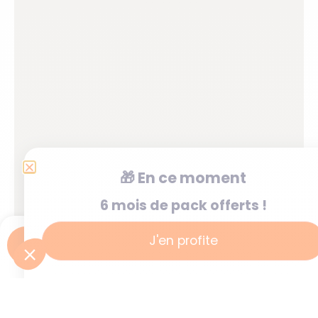
🎁
En ce moment
6 mois de pack offerts !
J'en profite
Je postule