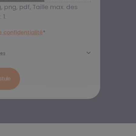
, png, pdf, Taille max. des
 1.
 confidentialité​
*
ées