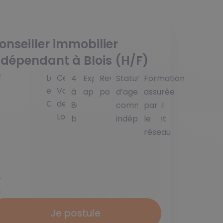
onseiller immobilier
ndépendant à Blois (H/F)
u
Blois
41000
Loir-
Centre-
40K
Expérience
Reconversion
Statut
Formation
i
et-
Val
à
appréciée
possible
d’agent
assurée
Cher
de
80K
commercial
par
Loire
brut
indépendant
le
réseau
7
0
0
6
Je postule