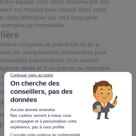
 notre équipe, vous serez soutenu par des
ent sur mesure pour réussir dans votre
e choix idéal pour qui veut conjuguer
domaine de l’immobilier
lière
ilière complète en présentiel et en e-
toutes les compétences nécessaires pour
conseillers bénéficieront d’un soutien
égional dédié et à un parrain ou marraine
ivi optimal. Que vous soyez novice ou
 couvre l’ensemble des domaines du métier,
 le locatif ou le commerce
utement à Blois
ous pour vous présenter le métier de
 Optimhome.