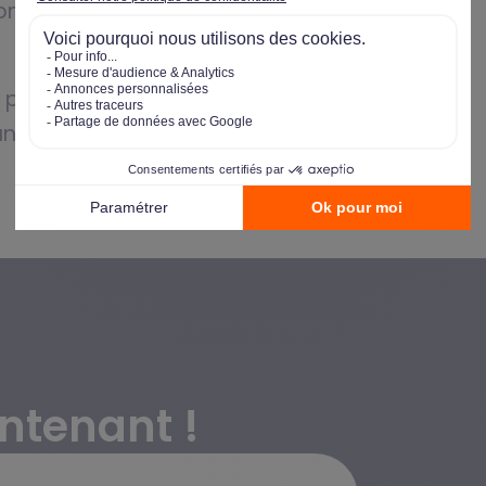
home ! Commencez votre parcours de
 performant sur le terrain : développez
nération !
ntenant !