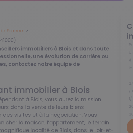
C
s de France
i
(41000)
P
illers immobiliers à Blois et dans toute
bl
essionnelle, une évolution de carrière ou
é
es, contactez notre équipe de
le
:
2
ant immobilier à Blois
/
pendant à Blois, vous aurez la mission
1/
urs dans la vente de leurs biens
2
n des visites et à la négociation. Vous
2
icher la maison, l’appartement, le terrain
magnifique localité de Blois, dans le Loir-et-