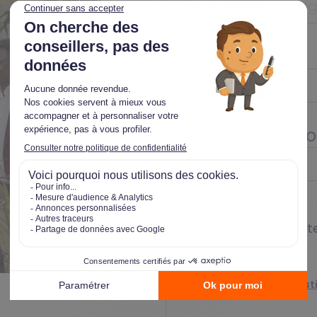
Téléphone
*
Ville et code po
RGPD2
*
J’ai lu et j’accept
En savoir plus sur la ge