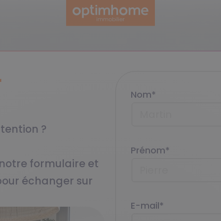
r
Nom
*
tention ?​
Prénom
*
notre formulaire et
pour échanger sur
E-mail
*