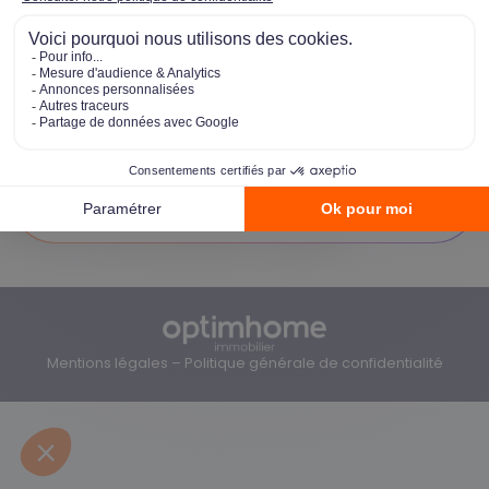
Bonne lecture !
Télécharger notre brochure
💡
Le saviez-vous ?​
Optimhome Immobilier organise aussi des
réunions d’information en ligne
toutes les
semaines. N’hésitez pas à vous
inscrire ici
.
Mentions légales
–
Politique générale de confidentialité